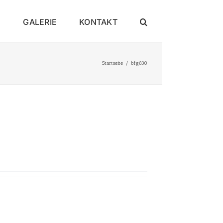
E
GALERIE
KONTAKT
Startseite
bfg830