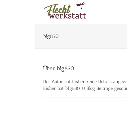
Zum
Inhalt
springen
bfg830
Über
bfg830
Der Autor hat bisher keine Details angeg
Bisher hat bfg830, 0 Blog Beiträge geschr